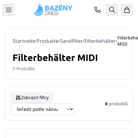
Filterbehä
Startseite
Produkte
Sandfilter
Filterbehälter
/
/
/
/
MIDI
Filterbehälter MIDI
0
Produkte
Zobrazit filtry
0
produktů