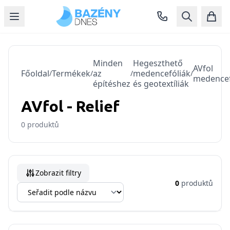
Minden
Hegeszthető
AVfol
Főoldal
Termékek
az
medencefóliák
/
/
/
/
medencef
építéshez
és geotextíliák
AVfol - Relief
0
produktů
Zobrazit filtry
0
produktů