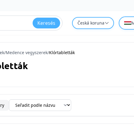
Keresés
Česká koruna
M
ek
/
Medence vegyszerek
/
Klórtabletták
bletták
try