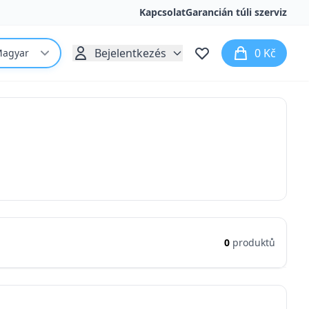
Kapcsolat
Garancián túli szerviz
Bejelentkezés
0 Kč
agyar
0
produktů