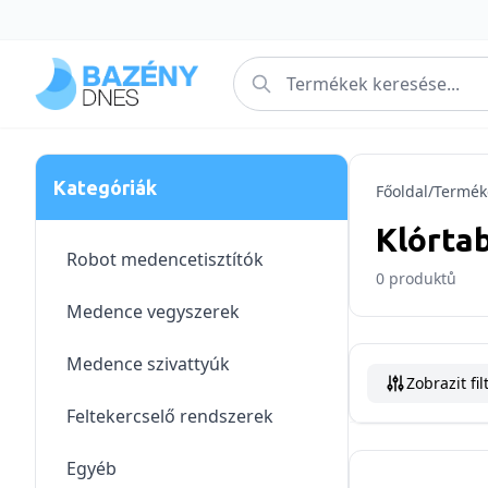
Kategóriák
Főoldal
/
Termék
Klórta
Robot medencetisztítók
0
produktů
Medence vegyszerek
Medence szivattyúk
Zobrazit fil
Feltekercselő rendszerek
Egyéb