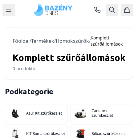
Komplett
Főoldal
Termékek
Homokszűrők
/
/
/
szűrőállomások
Komplett szűrőállomások
0
produktů
Podkategorie
Cantabric
Azur Kit szűrőkészlet
szűrőkészlet
KIT Roma szűrőkészlet
Bilbao szűrőkészlet