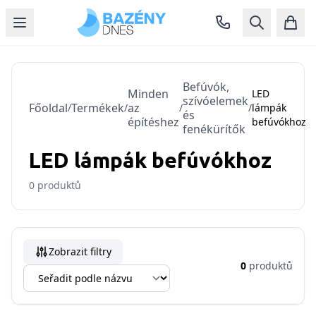
Befúvók,
Minden
LED
szívóelemek
Főoldal
Termékek
az
/
/
/
/
lámpák
és
építéshez
befúvókhoz
fenékürítők
LED lámpák befúvókhoz
0
produktů
Zobrazit filtry
0
produktů