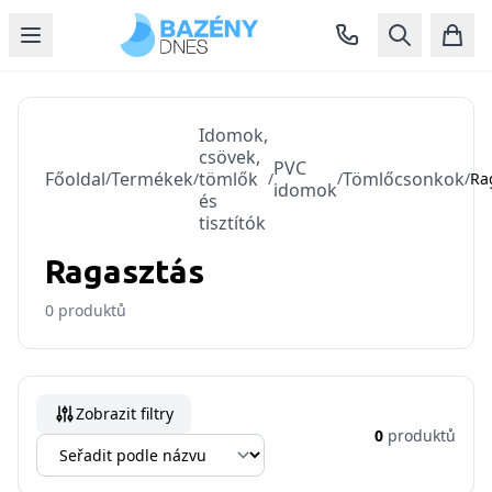
Idomok,
csövek,
PVC
Főoldal
Termékek
tömlők
Tömlőcsonkok
/
/
/
/
/
Ra
idomok
és
tisztítók
Ragasztás
0
produktů
Zobrazit filtry
0
produktů