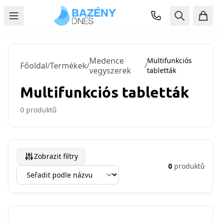
Medence
Multifunkciós
Főoldal
Termékek
/
/
/
vegyszerek
tabletták
Multifunkciós tabletták
0
produktů
Zobrazit filtry
0
produktů