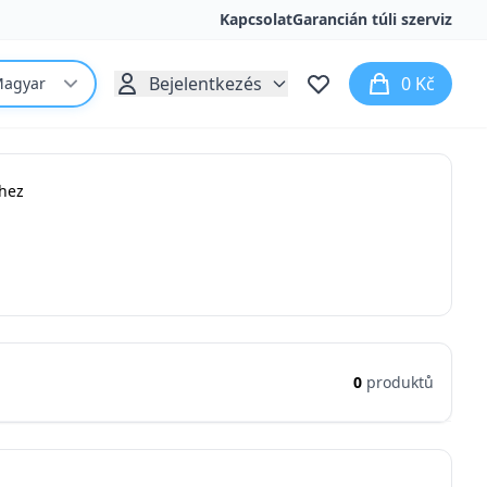
Kapcsolat
Garancián túli szerviz
Bejelentkezés
0 Kč
agyar
khez
0
produktů