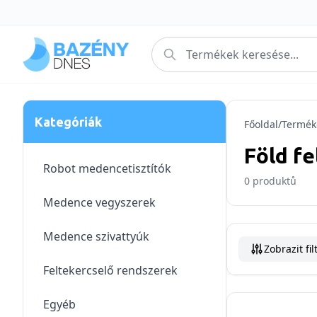
Kategóriák
Főoldal
/
Termék
Föld f
Robot medencetisztítók
0
produktů
Medence vegyszerek
Medence szivattyúk
Zobrazit fil
Feltekercselő rendszerek
Egyéb