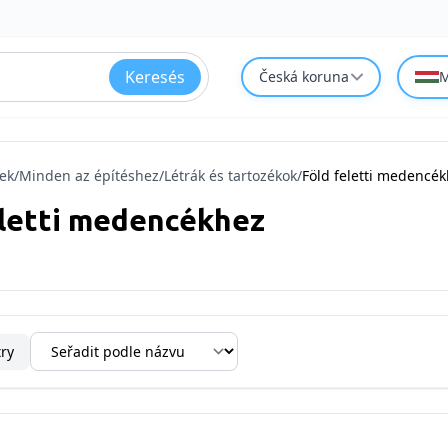
Keresés
Česká koruna
M
ek
/
Minden az építéshez
/
Létrák és tartozékok
/
Föld feletti medencé
eletti medencékhez
try