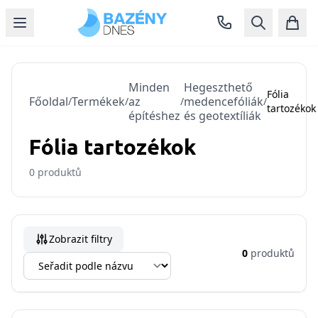
Minden
Hegeszthető
Fólia
Főoldal
Termékek
az
medencefóliák
/
/
/
/
tartozékok
építéshez
és geotextíliák
Fólia tartozékok
0
produktů
Zobrazit filtry
0
produktů