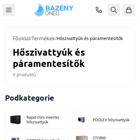
Főoldal
Termékek
/
/
Hőszivattyúk és páramentesítők
Hőszivattyúk és
páramentesítők
0
produktů
Podkategorie
Rapid mini inverter
POOLEX hőszivattyúk
hőszivattyúk
STORM