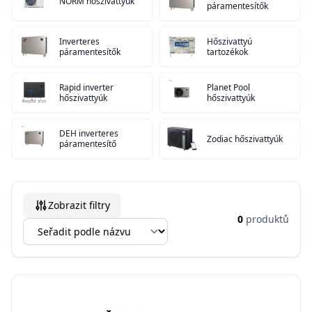
NORM hőszivattyúk
páramentesítők
Inverteres
Hőszivattyú
páramentesítők
tartozékok
Rapid inverter
Planet Pool
hőszivattyúk
hőszivattyúk
DEH inverteres
Zodiac hőszivattyúk
páramentesítő
Zobrazit filtry
0
produktů