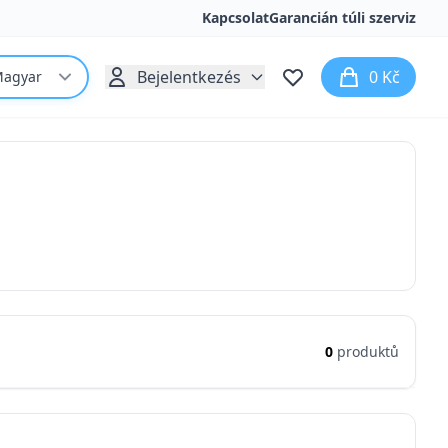
Kapcsolat
Garancián túli szerviz
Bejelentkezés
0 Kč
agyar
0
produktů