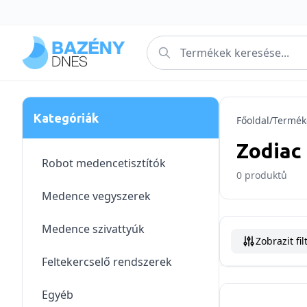
Kategóriák
Főoldal
/
Termék
Zodiac 
Robot medencetisztítók
0
produktů
Medence vegyszerek
Medence szivattyúk
Zobrazit fil
Feltekercselő rendszerek
Egyéb