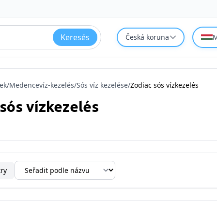
Keresés
Česká koruna
M
ek
/
Medencevíz-kezelés
/
Sós víz kezelése
/
Zodiac sós vízkezelés
sós vízkezelés
try