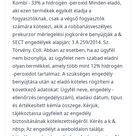
Kombi - 33% a hidrogén -peroxid Minden eladó,
aki ezen termékek egyikét eladja a
fogyasztóknak, csak a végső fogyasztók
számára kötelezi, akik a robbanásveszélyes
prekurzor mérlegelési jogkörére benyújtják a &
SECT engedélyek alapján; 3 A 259/2014. Sz.
Törvény. Coll. Abban az esetben, ha az ügyfél
nem bizonyítja, az ügyfelet nem szabad eladni
olyan termékkel, amely több mint 12% hidrogén
-peroxidot tartalmaz. A szükséges engedély
benyújtása után az eladó köteles rögzíteni a
következő adatokat: Ügyfél neve, engedély -
ellenőrzés (engedélyszám), eladási dátum, típus
és értékesített kémia összege. Kérjük,
tájékoztassa ügyfeleit az engedély
biztosításának kötelezettségéről. Kérés a k &
nbsp; Az engedélyt a weboldalon találja: