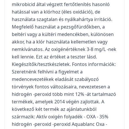
mikrobicid által végzett fertőtlenítés hasonló
hatással van a klórhoz (éles oxidáció), de
használata szagtalan és nyálkahártya irritáció.
Megfelelő használat a pezsgőfürdőkben, a
beltéri vagy a kültéri medencékben, különösen
akkor, ha a klór használata kellemetlen vagy
nemkívánatos. Az oxigénértéknek 3-8 mg/L -nek
kell lennie. Ezt az értéket a teszter lásd.
Kiegészítők/tesztkészletek. Fontos információk:
Szeretnénk felhívni a figyelmet a
medencevezetékek eladását szabályozó
törvények fontos változásaira, nevezetesen a
hidrogén -peroxid több mint 12% -át tartalmazó
termékek, amelyek 2014 végén zajlottak. A
következő két termék az ajánlatunkból
származik: Aktív oxigén folyadék - OXA - 35%
hidrogén -peroxid -peroxid Aquablanc Oxa -