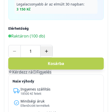
Legalacsonyabb ár az elmúlt 30 napban:
3 150 Kč
Elérhetőség
Raktáron (100 db)
Kosárba
Kérdezz rá
Figyelés
Naše výhody
Ingyenes szállítás
18500 Kč felett
Minőségi áruk
Ellenőrzött termékek