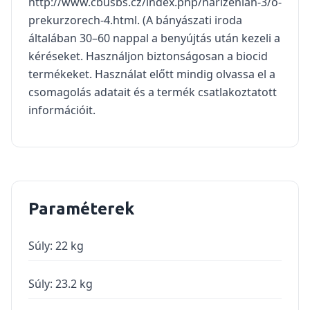
http://www.cbusbs.cz/index.php/narizenian-3/o-
prekurzorech-4.html. (A bányászati ​​iroda
általában 30–60 nappal a benyújtás után kezeli a
kéréseket. Használjon biztonságosan a biocid
termékeket. Használat előtt mindig olvassa el a
csomagolás adatait és a termék csatlakoztatott
információit.
Paraméterek
Súly
:
22 kg
Súly
:
23.2
kg