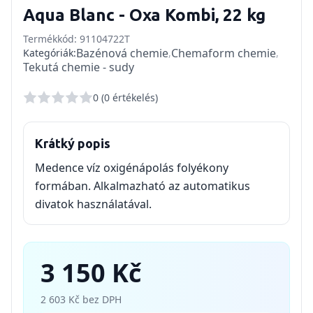
Aqua Blanc - Oxa Kombi, 22 kg
Termékkód
:
91104722T
Bazénová chemie
Chemaform chemie
Kategóriák
:
,
,
Tekutá chemie - sudy
0 (0 értékelés)
Krátký popis
Medence víz oxigénápolás folyékony
formában. Alkalmazható az automatikus
divatok használatával.
3 150 Kč
2 603 Kč
bez DPH