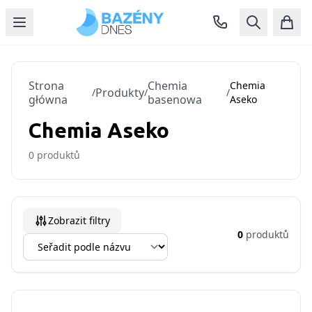
Strona
Chemia
Chemia
Produkty
/
/
/
główna
basenowa
Aseko
Chemia Aseko
0
produktů
Zobrazit filtry
0
produktů