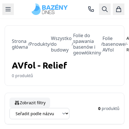
Folie do
Wszystko
Folie
A
Strona
spawania
Produkty
do
basenowe
/
/
/
/
/
-
główna
basenów i
budowy
AVfol
R
geowłókniny
AVfol - Relief
0
produktů
Zobrazit filtry
0
produktů