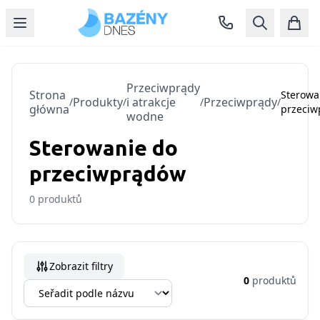
Przeciwprądy
Strona
Sterowa
Produkty
i atrakcje
Przeciwprądy
/
/
/
/
główna
przeci
wodne
Sterowanie do
przeciwprądów
0
produktů
Zobrazit filtry
0
produktů