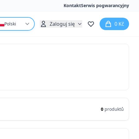
Kontakt
Serwis pogwarancyjny
Zaloguj się
0 Kč
Polski
0
produktů