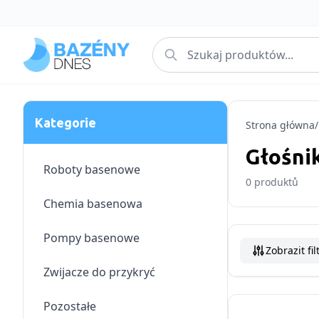
Kategorie
Strona główna
/
Głośni
Roboty basenowe
0
produktů
Chemia basenowa
Pompy basenowe
Zobrazit fil
Zwijacze do przykryć
Pozostałe