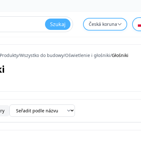
Szukaj
Česká koruna
Produkty
/
Wszystko do budowy
/
Oświetlenie i głośniki
/
Głośniki
ki
try