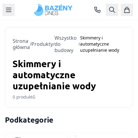
Wszystko
Skimmery i
Strona
Produkty
do
/
/
/
automatyczne
główna
budowy
uzupełnianie wody
Skimmery i
automatyczne
uzupełnianie wody
0
produktů
Podkategorie