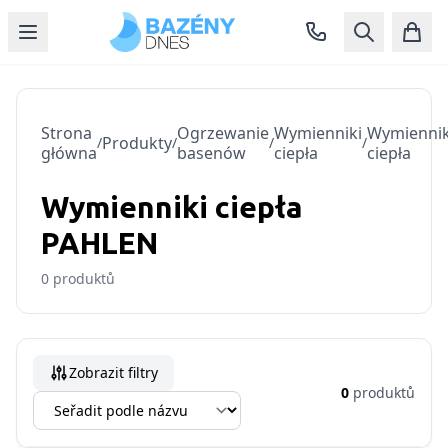
Strona
Ogrzewanie
Wymienniki
Wymiennik
Produkty
/
/
/
/
główna
basenów
ciepła
ciepła
Wymienniki ciepła
PAHLEN
0
produktů
Zobrazit filtry
0
produktů