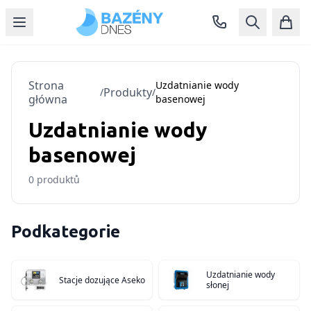
Strona
Uzdatnianie wody
Produkty
/
/
główna
basenowej
Uzdatnianie wody
basenowej
0
produktů
Podkategorie
Uzdatnianie wody
Stacje dozujące Aseko
słonej