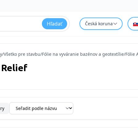
Hľadať
Česká koruna
y
/
Všetko pre stavbu
/
Fólie na vyváranie bazénov a geotextílie
/
Fólie 
 Relief
try