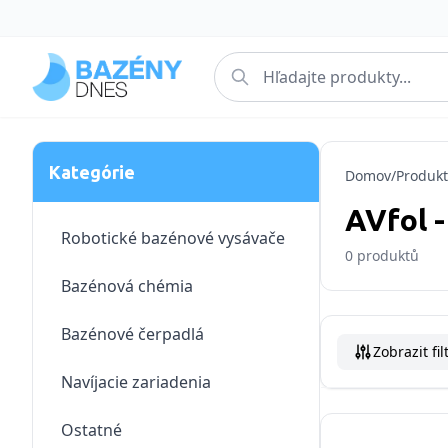
Kategórie
Domov
/
Produkt
AVfol -
Robotické bazénové vysávače
0
produktů
Bazénová chémia
Bazénové čerpadlá
Zobrazit fil
Navíjacie zariadenia
Ostatné