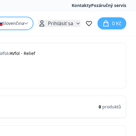
Kontakty
Pozáručný servis
Prihlásiť sa
0 Kč
Slovenčina
AVfol
/
AVfol - Relief
0
produktů