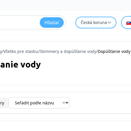
Hľadať
Česká koruna
y
/
Všetko pre stavbu
/
Skimmery a dopúšťanie vody
/
Dopúšťanie vody
anie vody
try