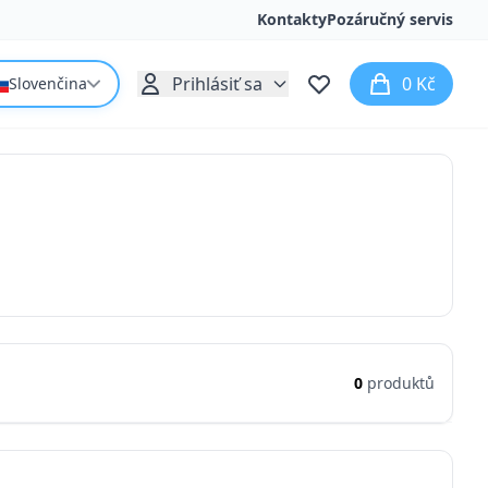
Kontakty
Pozáručný servis
Prihlásiť sa
0 Kč
Slovenčina
0
produktů