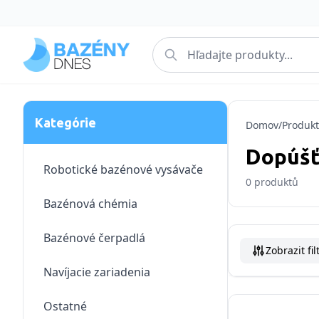
Kategórie
Domov
/
Produkt
Dopúšť
Robotické bazénové vysávače
0
produktů
Bazénová chémia
Bazénové čerpadlá
Zobrazit fil
Navíjacie zariadenia
Ostatné