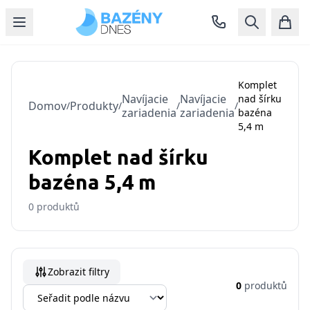
Komplet
Navíjacie
Navíjacie
nad šírku
Domov
Produkty
/
/
/
/
zariadenia
zariadenia
bazéna
5,4 m
Komplet nad šírku
bazéna 5,4 m
0
produktů
Zobrazit filtry
0
produktů