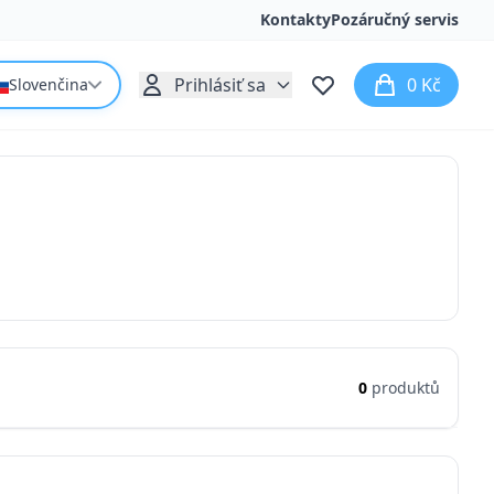
Kontakty
Pozáručný servis
Prihlásiť sa
0 Kč
Slovenčina
0
produktů