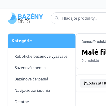
Kategórie
Domov
/
Produkt
Malé fi
Robotické bazénové vysávače
0
produktů
Bazénová chémia
Bazénové čerpadlá
Zobrazit fil
Navíjacie zariadenia
Ostatné