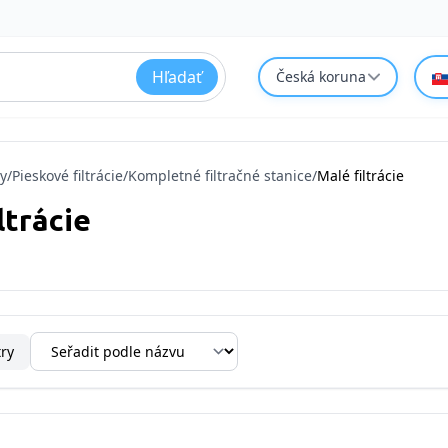
Hľadať
Česká koruna
y
/
Pieskové filtrácie
/
Kompletné filtračné stanice
/
Malé filtrácie
ltrácie
try