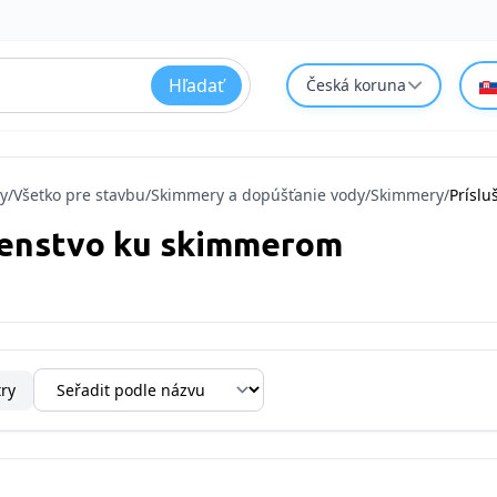
Hľadať
Česká koruna
y
/
Všetko pre stavbu
/
Skimmery a dopúšťanie vody
/
Skimmery
/
Prísl
šenstvo ku skimmerom
try