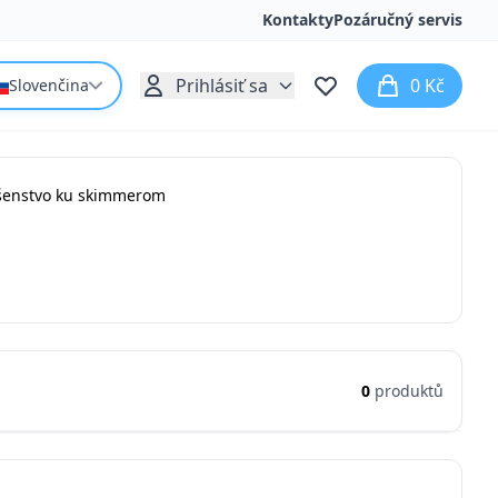
Kontakty
Pozáručný servis
Prihlásiť sa
0 Kč
Slovenčina
ušenstvo ku skimmerom
0
produktů