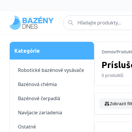
Kategórie
Domov
/
Produkt
Príslu
Robotické bazénové vysávače
0
produktů
Bazénová chémia
Bazénové čerpadlá
Zobrazit fil
Navíjacie zariadenia
Ostatné