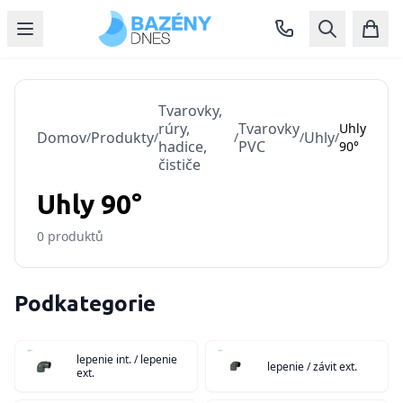
Tvarovky,
rúry,
Tvarovky
Uhly
Domov
Produkty
Uhly
/
/
/
/
/
hadice,
PVC
90°
čističe
Uhly 90°
0
produktů
Podkategorie
lepenie int. / lepenie
lepenie / závit ext.
ext.