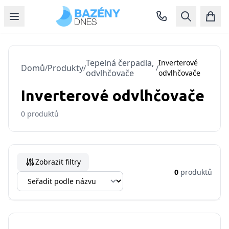
Tepelná čerpadla,
Inverterové
Domů
Produkty
/
/
/
odvlhčovače
odvlhčovače
Inverterové odvlhčovače
0
produktů
Zobrazit filtry
0
produktů