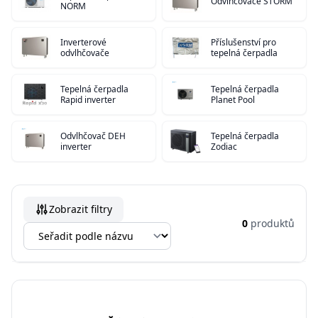
Odvlhčovače STORM
NORM
Inverterové
Příslušenství pro
odvlhčovače
tepelná čerpadla
Tepelná čerpadla
Tepelná čerpadla
Rapid inverter
Planet Pool
Odvlhčovač DEH
Tepelná čerpadla
inverter
Zodiac
Zobrazit filtry
0
produktů