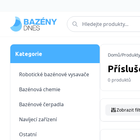
Kategorie
Domů
/
Produkt
Příslu
Robotické bazénové vysavače
0
produktů
Bazénová chemie
Bazénové čerpadla
Zobrazit fil
Navíjecí zařízení
Ostatní