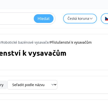
Hledat
Česká koruna
y
/
Robotické bazénové vysavače
/
Příslušenství k vysavačům
šenství k vysavačům
try