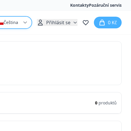
Kontakty
Pozáruční servis
Přihlásit se
0 Kč
Čeština
0
produktů