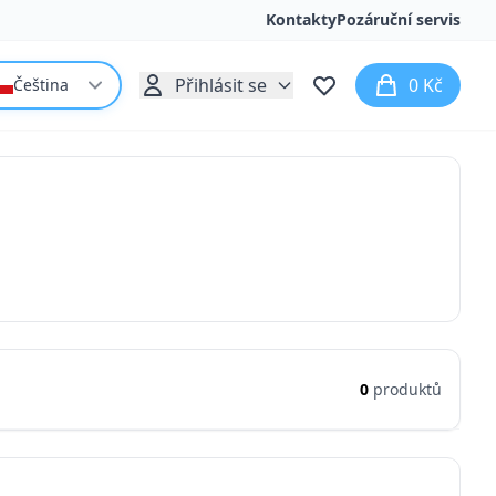
Kontakty
Pozáruční servis
Přihlásit se
0 Kč
Čeština
0
produktů