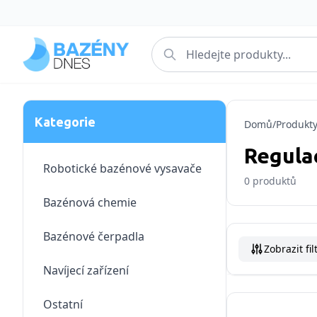
Kategorie
Domů
/
Produkt
Regula
Robotické bazénové vysavače
0
produktů
Bazénová chemie
Bazénové čerpadla
Zobrazit fil
Navíjecí zařízení
Ostatní