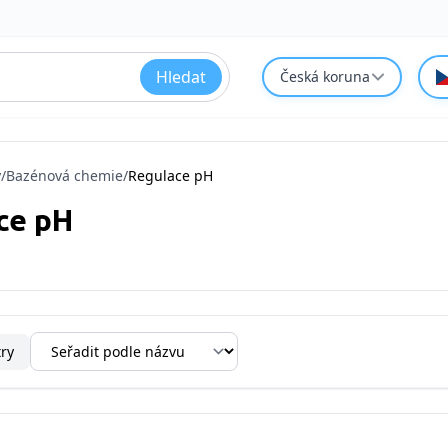
Hledat
Česká koruna
y
/
Bazénová chemie
/
Regulace pH
ce pH
try