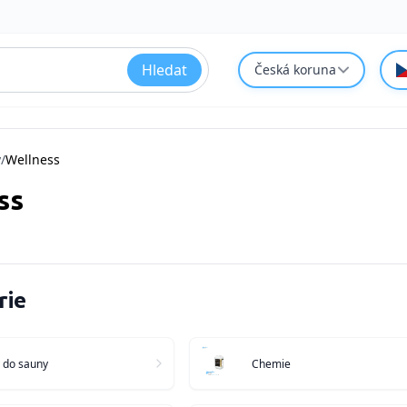
Hledat
Česká koruna
y
/
Wellness
ss
rie
 do sauny
Chemie