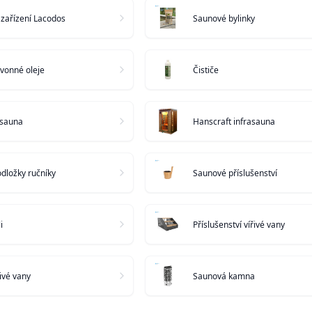
zařízení Lacodos
Saunové bylinky
 vonné oleje
Čističe
 sauna
Hanscraft infrasauna
dložky ručníky
Saunové příslušenství
i
Příslušenství vířivé vany
řivé vany
Saunová kamna