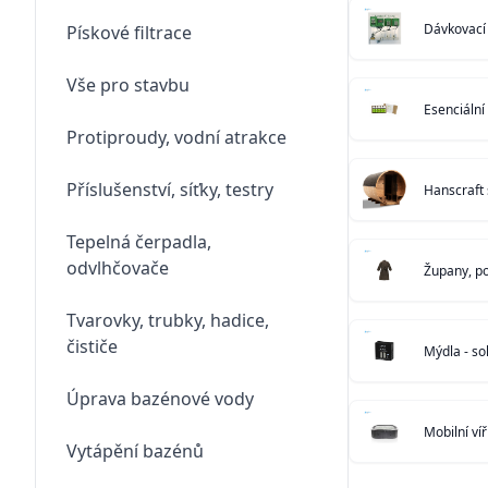
Dávkovací 
Pískové filtrace
Vše pro stavbu
Esenciální
Protiproudy, vodní atrakce
Příslušenství, síťky, testry
Hanscraft
Tepelná čerpadla,
odvlhčovače
Župany, po
Tvarovky, trubky, hadice,
čističe
Mýdla - sol
Úprava bazénové vody
Mobilní ví
Vytápění bazénů