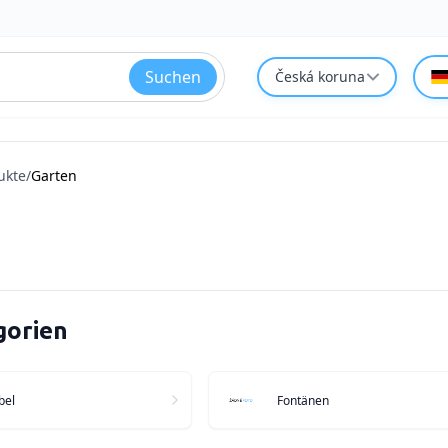
Suchen
Česká koruna
ukte
/
Garten
gorien
bel
Fontänen