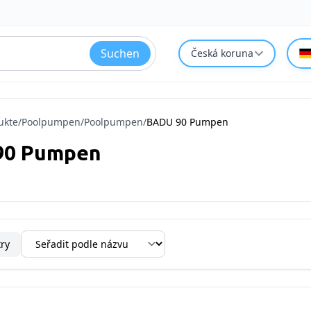
Suchen
Česká koruna
ukte
/
Poolpumpen
/
Poolpumpen
/
BADU 90 Pumpen
90 Pumpen
try