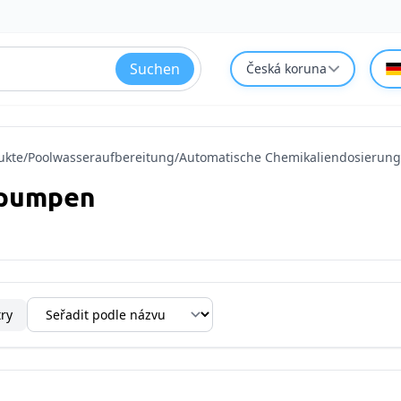
Suchen
Česká koruna
ukte
/
Poolwasseraufbereitung
/
Automatische Chemikaliendosierung
rpumpen
try