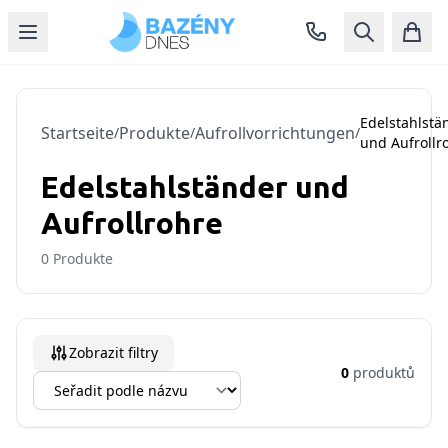
Edelstahlstä
Startseite
Produkte
Aufrollvorrichtungen
/
/
/
und Aufrollr
Edelstahlständer und
Aufrollrohre
0
Produkte
Zobrazit filtry
0
produktů