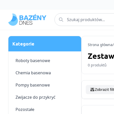
Kategorie
Strona główna
/
Zestaw 
Roboty basenowe
0
produktů
Chemia basenowa
Pompy basenowe
Zobrazit fil
Zwijacze do przykryć
Pozostałe