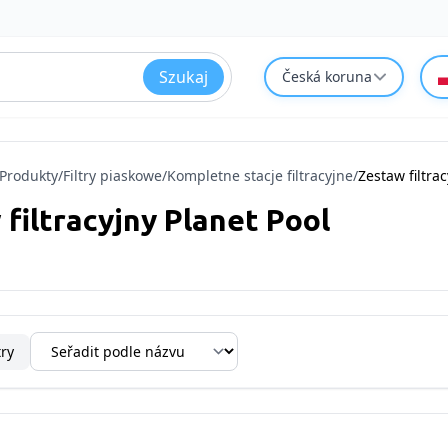
Szukaj
Česká koruna
Produkty
/
Filtry piaskowe
/
Kompletne stacje filtracyjne
/
Zestaw filtra
filtracyjny Planet Pool
try