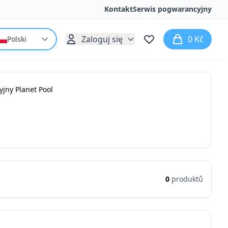
Kontakt
Serwis pogwarancyjny
Zaloguj się
0 Kč
Polski
cyjny Planet Pool
0
produktů