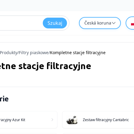
Szukaj
Česká koruna
Produkty
/
Filtry piaskowe
/
Kompletne stacje filtracyjne
ne stacje filtracyjne
rie
racyjny Azur Kit
Zestaw filtracyjny Cantabric