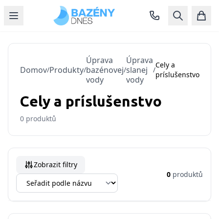
Úprava
Úprava
Cely a
Domov
Produkty
bazénovej
slanej
/
/
/
/
príslušenstvo
vody
vody
Cely a príslušenstvo
0
produktů
Zobrazit filtry
0
produktů