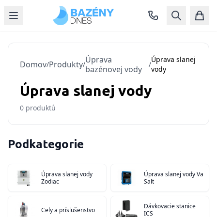
Úprava
Úprava slanej
Domov
Produkty
/
/
/
bazénovej vody
vody
Úprava slanej vody
0
produktů
Podkategorie
Úprava slanej vody
Úprava slanej vody Va
Zodiac
Salt
Dávkovacie stanice
Cely a príslušenstvo
ICS