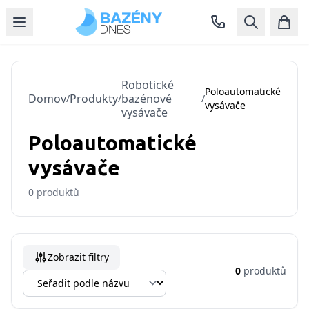
Robotické
Poloautomatické
Domov
Produkty
bazénové
/
/
/
vysávače
vysávače
Poloautomatické
vysávače
0
produktů
Zobrazit filtry
0
produktů