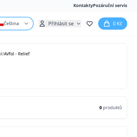
Kontakty
Pozáruční servis
Přihlásit se
0 Kč
Čeština
ol
/
AVfol - Relief
0
produktů