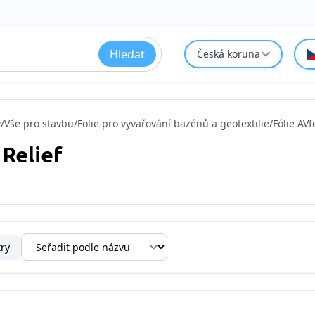
Hledat
Česká koruna
y
/
Vše pro stavbu
/
Folie pro vyvařování bazénů a geotextilie
/
Fólie AVf
 Relief
try