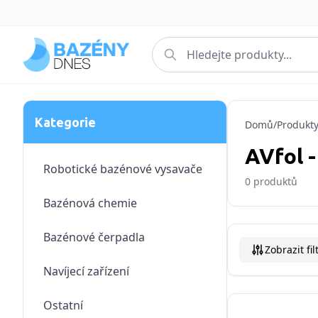
Kategorie
Domů
/
Produkt
AVfol -
Robotické bazénové vysavače
0
produktů
Bazénová chemie
Bazénové čerpadla
Zobrazit fil
Navíjecí zařízení
Ostatní