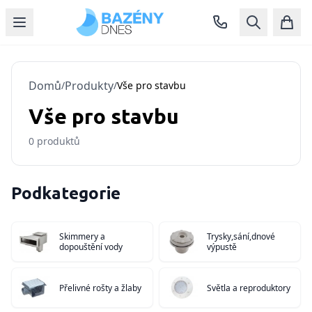
Domů
Produkty
/
/
Vše pro stavbu
Vše pro stavbu
0
produktů
Podkategorie
Skimmery a
Trysky,sání,dnové
dopouštění vody
výpustě
Přelivné rošty a žlaby
Světla a reproduktory