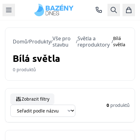
Vše pro
Světla a
Bílá
Domů
Produkty
/
/
/
/
stavbu
reproduktory
světla
Bílá světla
0
produktů
Zobrazit filtry
0
produktů