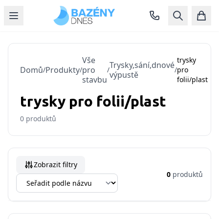
Vše
trysky
Trysky,sání,dnové
Domů
Produkty
pro
/
/
/
/
pro
výpustě
stavbu
folii/plast
trysky pro folii/plast
0
produktů
Zobrazit filtry
0
produktů