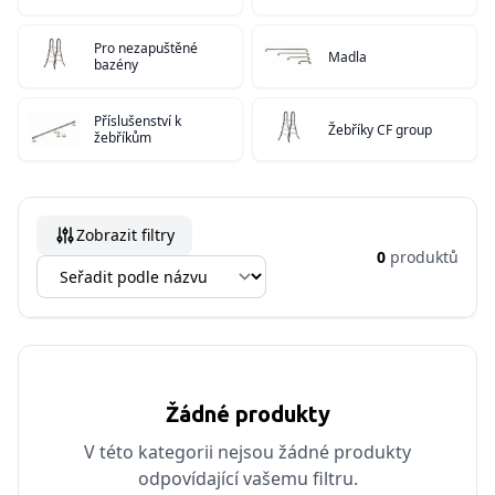
Pro nezapuštěné
Madla
bazény
Příslušenství k
Žebříky CF group
žebříkům
Zobrazit filtry
0
produktů
Žádné produkty
V této kategorii nejsou žádné produkty
odpovídající vašemu filtru.