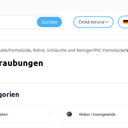
Suchen
Česká koruna
ukte
/
Formstücke, Rohre, Schläuche und Reiniger
/
PVC-Formstücke
/
raubungen
gorien
leben
Kleben / Innengewinde