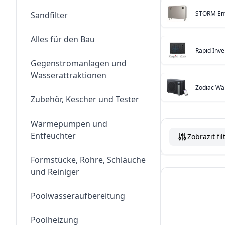
STORM Ent
Sandfilter
Alles für den Bau
Rapid Inv
Gegenstromanlagen und
Wasserattraktionen
Zodiac W
Zubehör, Kescher und Tester
Wärmepumpen und
Entfeuchter
Zobrazit fil
Formstücke, Rohre, Schläuche
und Reiniger
Poolwasseraufbereitung
Poolheizung